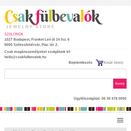
SZALONOK
1027 Budapest, Frankel Leó út 24 fsz. 6
8000 Székesfehérvár, Piac tér 2.
Csak magánszemélyeket szolgálunk ki!
hello@csakfulbevalok.hu
Bejelentkezés
Kosár
(üres)
Keres
Ügyfélszolgálat: 06 30 478 0095