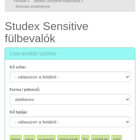
Főoldal
»
Studex Sensitive fülbevalók
»
Keresés eredménye
Studex Sensitive
fülbevalók
Lista további szűrése
Kő színe:
Forma / jellemző:
Kő fajtája:
fehér
piros
magenta
világoskék
lila
sötétkék
zöld