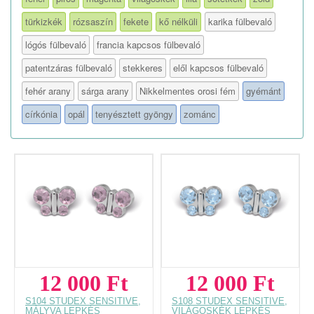
türkizkék
rózsaszín
fekete
kő nélküli
karika fülbevaló
lógós fülbevaló
francia kapcsos fülbevaló
patentzáras fülbevaló
stekkeres
elől kapcsos fülbevaló
fehér arany
sárga arany
Nikkelmentes orosi fém
gyémánt
církónia
opál
tenyésztett gyöngy
zománc
12 000 Ft
12 000 Ft
S104 STUDEX SENSITIVE,
S108 STUDEX SENSITIVE,
MÁLYVA LEPKÉS
VILÁGOSKÉK LEPKÉS