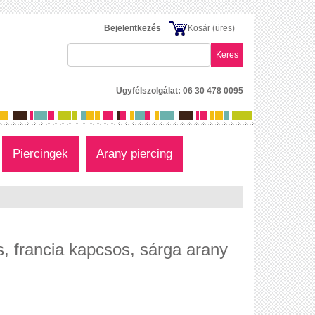
Bejelentkezés
Kosár
(üres)
Keres
Ügyfélszolgálat: 06 30 478 0095
Piercingek
Arany piercing
, francia kapcsos, sárga arany