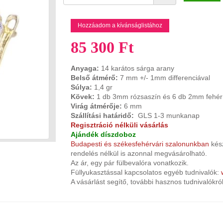
Hozzáadom a kívánságlistához
85 300 Ft
Anyaga:
14 karátos sárga arany
Belső átmérő:
7
mm +/- 1mm differenciával
Súlya:
1,4 gr
Kövek:
1 db 3mm rózsaszín és 6 db 2mm fehér 
Virág átmérője:
6 mm
Szállítási határidő:
GLS 1-3 munkanap
Regisztráció nélküli vásárlás
Ajándék díszdoboz
Budapesti és székesfehérvári szalonunkban
kés
rendelés nélkül is azonnal megvásárolható.
Az ár, egy pár fülbevalóra vonatkozik.
Füllyukasztással kapcsolatos egyéb tudnivalók:
A vásárlást segítő, további hasznos tudnivalókró