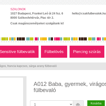
SZALONOK
1027 Budapest, Frankel Leó út 24 fsz. 6
hello@csakfulbevalok.hu
8000 Székesfehérvár, Piac tér 2.
Csak magánszemélyeket szolgálunk ki!
Sensitive fülbevalók
Fülbelövés
Piercing szúrás
gos, francia kapcsos, sárga arany fülbevaló
A012 Baba, gyermek, virágos
fülbevaló
Kosárba
db.