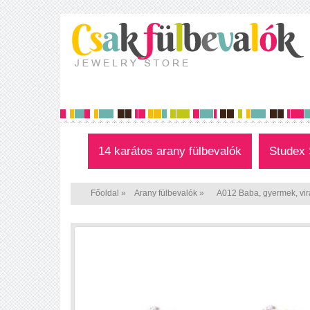
14 karátos arany fülbevalók
Studex 
Főoldal
»
Arany fülbevalók
»
A012 Baba, gyermek, virá