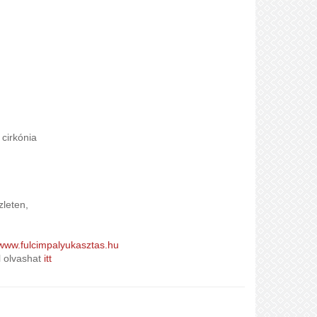
cirkónia
zleten,
www.fulcimpalyukasztas.hu
l olvashat
it
t