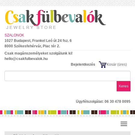
SZALONOK
1027 Budapest, Frankel Leó út 24 fsz. 6
8000 Székesfehérvár, Piac tér 2.
Csak magánszemélyeket szolgálunk ki!
hello@csakfulbevalok.hu
Bejelentkezés
Kosár
(üres)
Keres
Ügyfélszolgálat: 06 30 478 0095