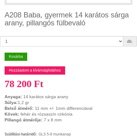
A208 Baba, gyermek 14 karátos sárga
arany, pillangós fülbevaló
db.
Kosárba
Hozzáadom a kívánságlistához
78 200 Ft
Anyaga:
14 karátos sárga arany
Súlya:
1,2 gr
Belső átmérő:
11
mm +/- 1mm differenciával
Kövek:
fehér és rózsaszín cirkónia
Pillangó átmérője:
7 x 8 mm
Szállítási határidő:
GLS 5-8 munkanap