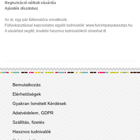
Regisztráció nélküli vásárlás
Ajándék díszdoboz
Az ár, egy pár fülbevalóra vonatkozik.
Füllyukasztással kapcsolatos egyéb tudnivalók:
www.fulcimpalyukasztas.hu
A vásárlást segítő, további hasznos tudnivalókról olvashat
it
t
Bemutatkozás
Elérhetőségek
Gyakran Ismételt Kérdések
Adatvédelem, GDPR
Szállítás, fizetés
Hasznos tudnivalók