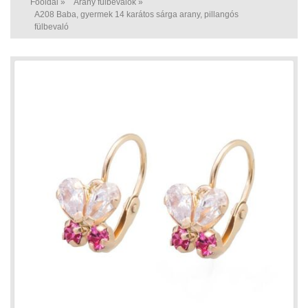
Főoldal
»
Arany fülbevalók
»
A208 Baba, gyermek 14 karátos sárga arany, pillangós
fülbevaló