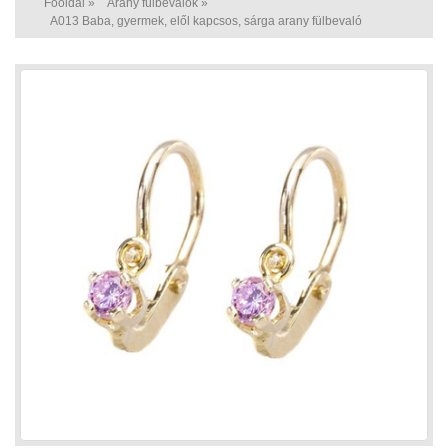
Főoldal
»
Arany fülbevalók
»
A013 Baba, gyermek, elől kapcsos, sárga arany fülbevaló