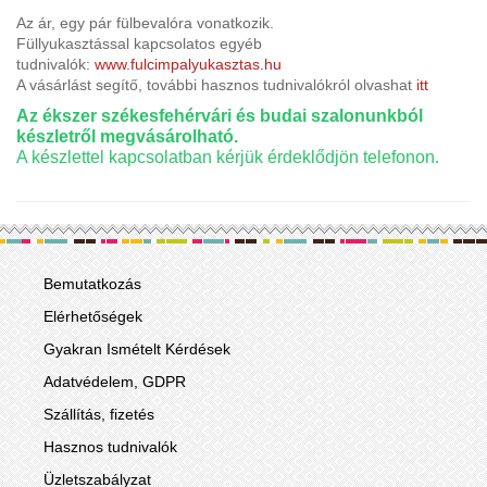
Az ár, egy pár fülbevalóra vonatkozik.
Füllyukasztással kapcsolatos egyéb
tudnivalók:
www.fulcimpalyukasztas.hu
A vásárlást segítő, további hasznos tudnivalókról olvashat
it
t
Az ékszer székesfehérvári és budai szalonunkból
készletről megvásárolható.
A készlettel kapcsolatban kérjük érdeklődjön telefonon.
Bemutatkozás
Elérhetőségek
Gyakran Ismételt Kérdések
Adatvédelem, GDPR
Szállítás, fizetés
Hasznos tudnivalók
Üzletszabályzat