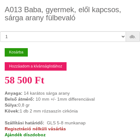
A013 Baba, gyermek, elől kapcsos,
sárga arany fülbevaló
db.
Kosárba
Hozzáadom a kívánságlistához
58 500 Ft
Anyaga:
14 karátos sárga arany
Belső átmérő:
10
mm +/- 1mm differenciával
Súlya:
0,8 gr
Kövek:
1 db 2 mm rózsaszín cirkónia
Szállítási határidő:
GLS 5-8 munkanap
Regisztráció nélküli vásárlás
Ajándék díszdoboz