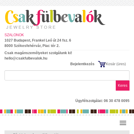
SZALONOK
1027 Budapest, Frankel Leó út 24 fsz. 6
8000 Székesfehérvár, Piac tér 2.
Csak magánszemélyeket szolgálunk ki!
hello@csakfulbevalok.hu
Bejelentkezés
Kosár
(üres)
Keres
Ügyfélszolgálat: 06 30 478 0095