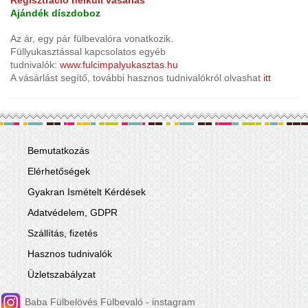
Ajándék díszdoboz
Az ár, egy pár fülbevalóra vonatkozik.
Füllyukasztással kapcsolatos egyéb
tudnivalók:
www.fulcimpalyukasztas.hu
A vásárlást segítő, további hasznos tudnivalókról olvashat
it
t
Bemutatkozás
Elérhetőségek
Gyakran Ismételt Kérdések
Adatvédelem, GDPR
Szállítás, fizetés
Hasznos tudnivalók
Üzletszabályzat
Baba Fülbelövés Fülbevaló - instagram