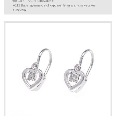
Főoldal
»
Arany fülbevalók
»
A112 Baba, gyermek, elől kapcsos, fehér arany, szívecskés
fülbevaló