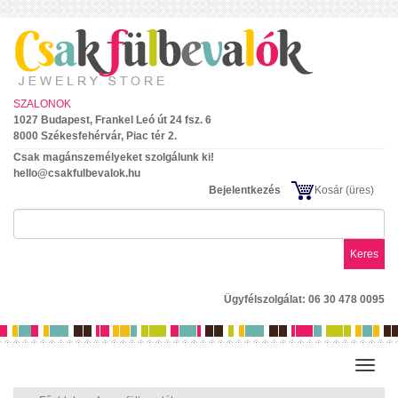
SZALONOK
1027 Budapest, Frankel Leó út 24 fsz. 6
8000 Székesfehérvár, Piac tér 2.
Csak magánszemélyeket szolgálunk ki!
hello@csakfulbevalok.hu
Bejelentkezés
Kosár
(üres)
Keres
Ügyfélszolgálat: 06 30 478 0095