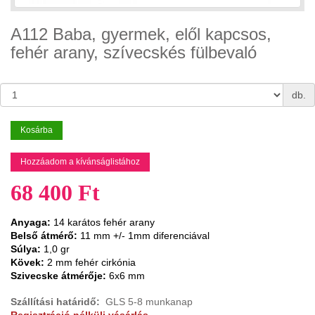
A112 Baba, gyermek, elől kapcsos,
fehér arany, szívecskés fülbevaló
db.
Kosárba
Hozzáadom a kívánságlistához
68 400 Ft
Anyaga:
14 karátos fehér arany
Belső átmérő:
11
mm +/- 1mm diferenciával
Súlya:
1,0 gr
Kövek:
2 mm
fehér cirkónia
Szivecske átmérője:
6x6 mm
Szállítási határidő:
GLS 5-8 munkanap
Regisztráció nélküli vásárlás