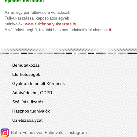
Ajándék díszdoboz
Az ár, egy pár fülbevalóra vonatkozik.
Füllyukasztással kapcsolatos egyéb
www.fulcimpalyukasztas.hu
tudnivalók:
it
A vásárlást segítő, további hasznos tudnivalókról olvashat
t
Bemutatkozás
Elérhetőségek
Gyakran Ismételt Kérdések
Adatvédelem, GDPR
Szállítás, fizetés
Hasznos tudnivalók
Üzletszabályzat
Baba Fülbelövés Fülbevaló - instagram