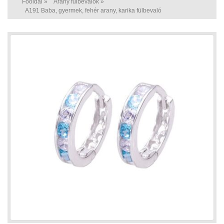
Főoldal
»
Arany fülbevalók
»
A191 Baba, gyermek, fehér arany, karika fülbevaló