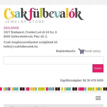
SZALONOK
1027 Budapest, Frankel Leó út 24 fsz. 6
8000 Székesfehérvár, Piac tér 2.
Csak magánszemélyeket szolgálunk ki!
hello@csakfulbevalok.hu
Bejelentkezés
Kosár
(üres)
Keres
Ügyfélszolgálat: 06 30 478 0095