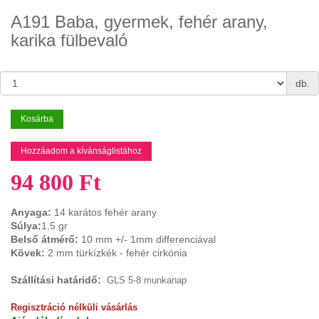
A191 Baba, gyermek, fehér arany,
karika fülbevaló
db.
Kosárba
Hozzáadom a kívánságlistához
94 800 Ft
Anyaga:
14 karátos fehér arany
Súlya:
1,5 gr
Belső átmérő:
10
mm +/- 1mm differenciával
Kövek:
2 mm türkízkék - fehér cirkónia
Szállítási határidő:
GLS 5-8 munkanap
Regisztráció nélküli vásárlás