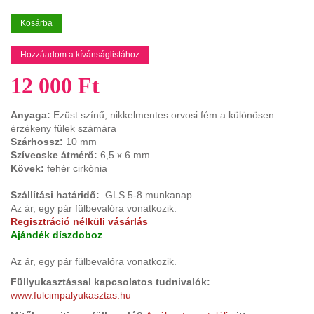
Kosárba
Hozzáadom a kívánságlistához
12 000 Ft
Anyaga:
Ezüst színű, nikkelmentes orvosi fém a különösen
érzékeny fülek számára
Szárhossz:
10 mm
Szívecske átmérő:
6,5 x 6 mm
Kövek:
fehér cirkónia
Szállítási határidő:
GLS 5-8 munkanap
Az ár, egy pár fülbevalóra vonatkozik.
Regisztráció nélküli vásárlás
Ajándék díszdoboz
Az ár, egy pár fülbevalóra vonatkozik.
Füllyukasztással kapcsolatos tudnivalók:
www.fulcimpalyukasztas.hu