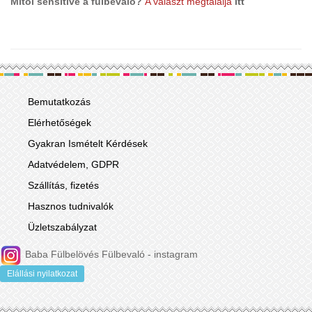
Mitől sensitive a fülbevaló?
A választ megtalálj
a
itt
Bemutatkozás
Elérhetőségek
Gyakran Ismételt Kérdések
Adatvédelem, GDPR
Szállítás, fizetés
Hasznos tudnivalók
Üzletszabályzat
Baba Fülbelövés Fülbevaló - instagram
Elállási nyilatkozat