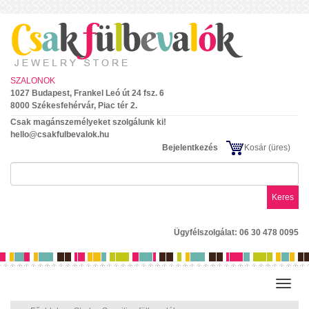
SZALONOK
1027 Budapest, Frankel Leó út 24 fsz. 6
8000 Székesfehérvár, Piac tér 2.
Csak magánszemélyeket szolgálunk ki!
hello@csakfulbevalok.hu
Bejelentkezés
Kosár
(üres)
Keres
Ügyfélszolgálat: 06 30 478 0095