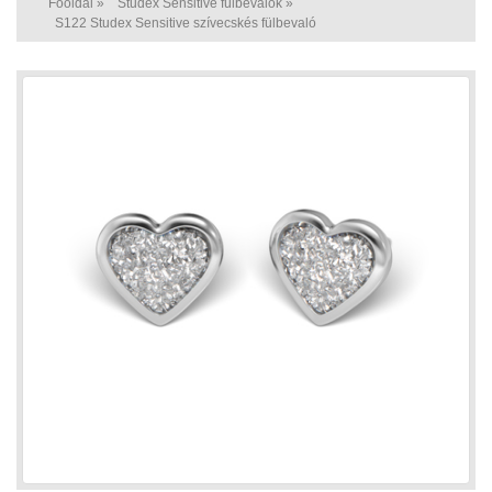
Főoldal
»
Studex Sensitive fülbevalók
»
S122 Studex Sensitive szívecskés fülbevaló