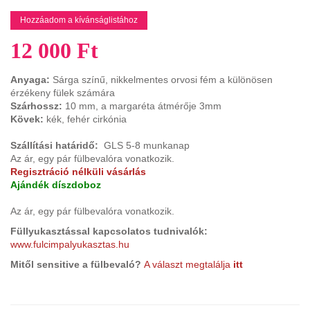
Hozzáadom a kívánságlistához
12 000 Ft
Anyaga:
Sárga színű, nikkelmentes orvosi fém a különösen
érzékeny fülek számára
Szárhossz:
10 mm, a margaréta átmérője 3mm
Kövek:
kék, fehér cirkónia
Szállítási határidő:
GLS 5-8 munkanap
Az ár, egy pár fülbevalóra vonatkozik.
Regisztráció nélküli vásárlás
Ajándék díszdoboz
Az ár, egy pár fülbevalóra vonatkozik.
Füllyukasztással kapcsolatos tudnivalók:
www.fulcimpalyukasztas.hu
Mitől sensitive a fülbevaló?
A választ megtalálj
a
itt