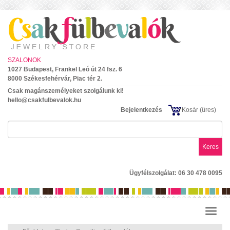
SZALONOK
1027 Budapest, Frankel Leó út 24 fsz. 6
8000 Székesfehérvár, Piac tér 2.
Csak magánszemélyeket szolgálunk ki!
hello@csakfulbevalok.hu
Bejelentkezés
Kosár
(üres)
Keres
Ügyfélszolgálat: 06 30 478 0095