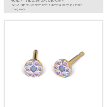
Főoldal
»
Studex Sensitive fülbevalók
»
S60A Studex Sensitive divat fülbevaló, baby kék-fehér
margaréta