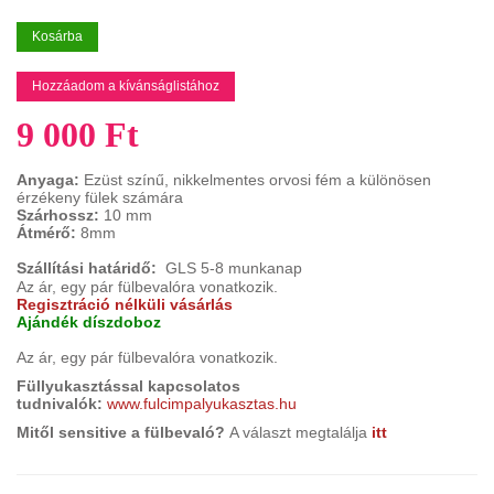
Kosárba
Hozzáadom a kívánságlistához
9 000 Ft
Anyaga:
Ezüst színű, nikkelmentes orvosi fém a különösen
érzékeny fülek számára
Szárhossz:
10 mm
Átmérő:
8mm
Szállítási határidő:
GLS 5-8 munkanap
Az ár, egy pár fülbevalóra vonatkozik.
Regisztráció nélküli vásárlás
Ajándék díszdoboz
Az ár, egy pár fülbevalóra vonatkozik.
Füllyukasztással kapcsolatos
tudnivalók:
www.fulcimpalyukasztas.hu
Mitől sensitive a fülbevaló?
A választ megtalálja
itt