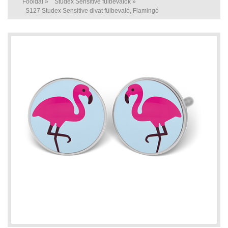
Főoldal
»
Studex Sensitive fülbevalók
»
S127 Studex Sensitive divat fülbevaló, Flamingó