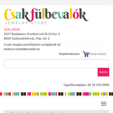
SZALONOK
1027 Budapest, Frankel Leó út 24 fsz. 6
8000 Székesfehérvár, Piac tér 2.
Csak magánszemélyeket szolgálunk ki!
hello@csakfulbevalok.hu
Bejelentkezés
Kosár
(üres)
Keres
Ügyfélszolgálat: 06 30 478 0095