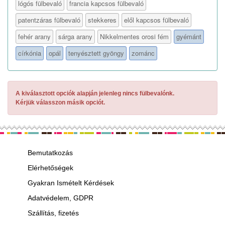
lógós fülbevaló
francia kapcsos fülbevaló
patentzáras fülbevaló
stekkeres
elől kapcsos fülbevaló
fehér arany
sárga arany
Nikkelmentes orosi fém
gyémánt
církónia
opál
tenyésztett gyöngy
zománc
A kiválasztott opciók alapján jelenleg nincs fülbevalónk.
Kérjük válasszon másik opciót.
Bemutatkozás
Elérhetőségek
Gyakran Ismételt Kérdések
Adatvédelem, GDPR
Szállítás, fizetés