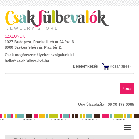
SZALONOK
1027 Budapest, Frankel Leó út 24 fsz. 6
8000 Székesfehérvár, Piac tér 2.
Csak magánszemélyeket szolgálunk ki!
hello@csakfulbevalok.hu
Bejelentkezés
Kosár
(üres)
Keres
Ügyfélszolgálat: 06 30 478 0095