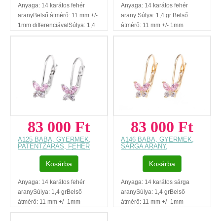
Anyaga: 14 karátos fehér
Anyaga: 14 karátos fehér
aranyBelső átmérő: 11 mm +/-
arany Súlya: 1,4 gr Belső
1mm differenciávalSúlya: 1,4
átmérő: 11 mm +/- 1mm
grKövek: fehér és kék
differenciával Kövek: fehér
cirkóniaPillangó átmérője: 6x6
cirkónia Pillangó átmérője:
mmSzállítási határidő: GLS 5-
6x6 mmSzállítási határidő:
8 munkanapRegisztráció
GLS 5-
nélküli vásárlásAjándék
8 munkanapRegisztráció
díszdobozAz ár, egy pár
nélküli vásárlásAjándék
fülbevalóra
díszdobozAz ár, egy pár
vonatkozik.Füllyukasztással
fülbevalóra
kapcsolatos egyéb
vonatkozik.Füllyukasztással
83 000 Ft
83 000 Ft
tudnivalók: www.fulcimpalyukasztas.hu A
kapcsolatos egyéb
vásárlást segítő, további
tudnivalók: www.fulcimpalyukasztas.
A125 BABA, GYERMEK,
A146 BABA, GYERMEK,
hasznos tudnivalókról
vásárlást segítő, további
PATENTZÁRAS, FEHÉR
SÁRGA ARANY,
ARANY, PILLANGÓS
PATENTZÁRAS,
olvashat itt
...
hasznos tudnivalókról
FÜLBEVALÓ
PILLANGÓS FÜLBEVALÓ
Kosárba
olvashat itt
Kosárba
...
Anyaga: 14 karátos fehér
Anyaga: 14 karátos sárga
aranySúlya: 1,4 grBelső
aranySúlya: 1,4 grBelső
átmérő: 11 mm +/- 1mm
átmérő: 11 mm +/- 1mm
differenciávalKövek: fehér-
differenciávalKövek: rózsaszín-