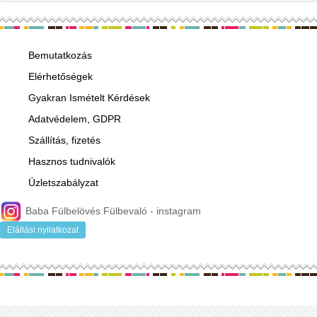
ár, egy pár fülbevalóra
vonatkozik.Füllyukasztással
kapcsolatos egyéb
tudnivalók: www.fulcimpalyukasztas.hu A
Bemutatkozás
vásárlást segítő, további
Elérhetőségek
hasznos tudnivalókról
olvashat itt
...
Gyakran Ismételt Kérdések
Adatvédelem, GDPR
Szállítás, fizetés
Hasznos tudnivalók
Üzletszabályzat
Baba Fülbelövés Fülbevaló - instagram
Elállási nyilatkozat