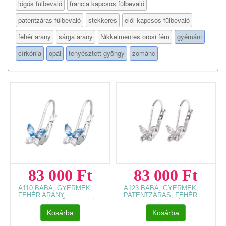
lógós fülbevaló
francia kapcsos fülbevaló
patentzáras fülbevaló
stekkeres
elől kapcsos fülbevaló
fehér arany
sárga arany
Nikkelmentes orosi fém
gyémánt
církónia
opál
tenyésztett gyöngy
zománc
83 000 Ft
83 000 Ft
A110 BABA, GYERMEK,
A123 BABA, GYERMEK,
FEHÉR ARANY,
PATENTZÁRAS, FEHÉR
PILLANGÓS FÜLBEVALÓ
ARANY, PILLANGÓS
FÜLBEVALÓ
Kosárba
Kosárba