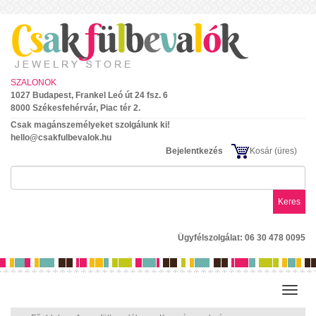
SZALONOK
1027 Budapest, Frankel Leó út 24 fsz. 6
8000 Székesfehérvár, Piac tér 2.
Csak magánszemélyeket szolgálunk ki!
hello@csakfulbevalok.hu
Bejelentkezés
Kosár
(üres)
Keres
Ügyfélszolgálat: 06 30 478 0095