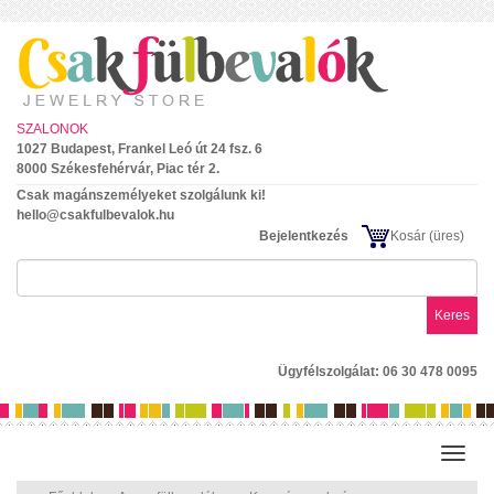
SZALONOK
1027 Budapest, Frankel Leó út 24 fsz. 6
8000 Székesfehérvár, Piac tér 2.
Csak magánszemélyeket szolgálunk ki!
hello@csakfulbevalok.hu
Bejelentkezés
Kosár
(üres)
Keres
Ügyfélszolgálat: 06 30 478 0095