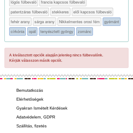
lógós fülbevaló
francia kapcsos fülbevaló
patentzáras fülbevaló
stekkeres
elől kapcsos fülbevaló
fehér arany
sárga arany
Nikkelmentes orosi fém
gyémánt
církónia
opál
tenyésztett gyöngy
zománc
A kiválasztott opciók alapján jelenleg nincs fülbevalónk.
Kérjük válasszon másik opciót.
Bemutatkozás
Elérhetőségek
Gyakran Ismételt Kérdések
Adatvédelem, GDPR
Szállítás, fizetés