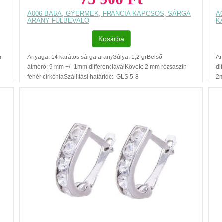
A006 BABA, GYERMEK, FRANCIA KAPCSOS, SÁRGA
A
ARANY FÜLBEVALÓ
K
Kosárba
m
Anyaga: 14 karátos sárga aranySúlya: 1,2 grBelső
An
átmérő: 9 mm +/- 1mm differenciávalKövek: 2 mm rózsaszín-
di
fehér cirkóniaSzállítási határidő: GLS 5-8
2m
munkanapRegisztráció nélküli vásárlásAjándék díszdobozAz
GL
ár, egy pár fülbevalóra vonatkozik.Füllyukasztással
dí
kapcsolatos egyéb tudnivalók: www.fulcimpalyukasztas.hu A
sz
vásárlást segítő, további hasznos tudnivalókról olvashat itt Az
me
ékszer székesfehérvári és budai szalonunkból készletről
vo
megvásárolható.A készlettel kapcsolatban kérjük érdeklődjön
tu
telefonon.
...
to