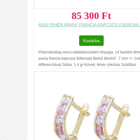
85 300 Ft
A016 FEHÉR ARANY FRANCIA KAPCSOS FÜLBEVA
Kosárba
Pillanatnyilag nincs raktárkészleten! Anyaga: 14 karátos feh
arany francia kapcsos fülbevaló Belső átmérő: 7 mm +/- 1
differenciával Súlya: 1.4 gr Kövek: fehér cirkónia Szállítási
határidő: GLS 1-3 munkanap Regisztráció nélküli vásárlás
Ajándék díszdoboz Budapesti és székesfehérvári
szalonunkban nincs készleten, rendelés nélkül azonnal ne
megvásárolható. Az ár, egy pár fülbevalóra vonatkozik.
Füllyukasztással kapcsolatos egyéb
tudnivalók: www.fulcimpalyukasztas.hu A vásárlást segítő,
további hasznos tudnivalókról olvashat itt Az űrlap teteje
.