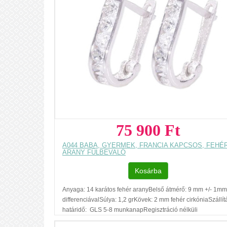
75 900 Ft
A044 BABA, GYERMEK, FRANCIA KAPCSOS, FEHÉ
ARANY FÜLBEVALÓ
Kosárba
Anyaga: 14 karátos fehér aranyBelső átmérő: 9 mm +/- 1mm
differenciávalSúlya: 1,2 grKövek: 2 mm fehér cirkóniaSzállít
határidő: GLS 5-8 munkanapRegisztráció nélküli
vásárlásAjándék díszdobozAz ár, egy pár fülbevalóra