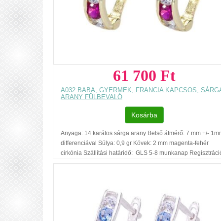
61 700 Ft
A032 BABA, GYERMEK, FRANCIA KAPCSOS, SÁRG
ARANY FÜLBEVALÓ
Kosárba
Anyaga: 14 karátos sárga arany Belső átmérő: 7 mm +/- 1
differenciával Súlya: 0,9 gr Kövek: 2 mm magenta-fehér
cirkónia Szállítási határidő: GLS 5-8 munkanap Regisztráci
nélküli vásárlás Ajándék díszdoboz Az ár, egy pár fülbevaló
vonatkozik. Füllyukasztással kapcsolatos egyéb
tudnivalók: www.fulcimpalyukasztas.hu A vásárlást segítő,
további hasznos tudnivalókról olvashat itt
...