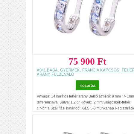
75 900 Ft
A041 BABA, GYERMEK, FRANCIA KAPCSOS, FEHÉ
ARANY FÜLBEVALÓ
Kosárba
Anyaga: 14 karátos fehér arany Belső átmérő: 9 mm +/- 1m
differenciával Súlya: 1,2 gr Kövek: 2 mm világoskék-fehér
cirkónia Szállítási határidő: GLS 5-8 munkanap Regisztráci
nélküli vásárlás Ajándék díszdoboz Az ár, egy pár fülbevaló
vonatkozik. Füllyukasztással kapcsolatos egyéb
tudnivalók: www.fulcimpalyukasztas.hu A vásárlást segítő,
további hasznos tudnivalókról olvashat itt
...