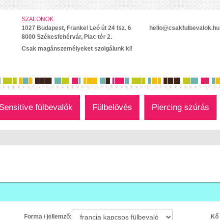
SZALONOK
1027 Budapest, Frankel Leó út 24 fsz. 6
hello@csakfulbevalok.hu
8000 Székesfehérvár, Piac tér 2.
Csak magánszemélyeket szolgálunk ki!
Sensitive fülbevalók
Fülbelövés
Piercing szúrás
Forma / jellemző:
Kő 