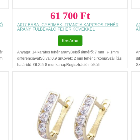
61 700 Ft
LÓ
A017 BABA, GYERMEK, FRANCIA KAPCSOS FEHÉR
A
ARANY FÜLBEVALÓ FEHÉR KÖVEKKEL
A
Kosárba
ér
Anyaga: 14 karátos fehér aranyBelső átmérő: 7 mm +/- 1mm
An
mm
differenciávalSúlya: 0,9 grKövek: 2 mm fehér cirkóniaSzállítási
di
határidő: GLS 5-8 munkanapRegisztráció nélküli
Sz
vásárlásAjándék díszdobozAz ár, egy pár fülbevalóra
vá
vonatkozik.Füllyukasztással kapcsolatos egyéb
vo
m
tudnivalók: www.fulcimpalyukasztas.hu A vásárlást segítő,
tu
további hasznos tudnivalókról olvashat itt Az ékszer
to
székesfehérvári és budai szalonunkból készletről
megvásárolható.A készlettel kapcsolatban kérjük érdeklődjön
..
telefonon.
...