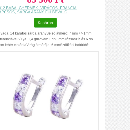
012 BABA, GYERMEK, VIRÁGOS, FRANCIA
APCSOS, SÁRGA ARANY FÜLBEVALÓ
Kosárba
yaga: 14 karátos sárga aranyBelső átmérő: 7 mm +/- 1mm
fferenciávalSúlya: 1,4 grKövek: 1 db 3mm rózsaszín és 6 db
m fehér cirkóniaVirág átmérője: 6 mmSzállítási határidő:
S 1-3 munkanapRegisztráció nélküli vásárlásAjándék
szdobozBudapesti és székesfehérvári
alonunkban készleten,rendelés nélkül is azonnal
gvásárolható.Az ár, egy pár fülbevalóra
natkozik.Füllyukasztással kapcsolatos egyéb
dnivalók: www.fulcimpalyukasztas.hu A vásárlást segítő,
vábbi hasznos tudnivalókról olvashat itt
...