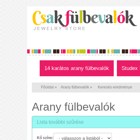
14 karátos arany fülbevalók
Studex 
Főoldal
»
Arany fülbevalók
»
Keresés eredménye
Arany fülbevalók
Lista további szűrése
Kő színe: