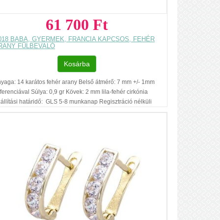
61 700 Ft
018 BABA, GYERMEK, FRANCIA KAPCSOS, FEHÉR
RANY FÜLBEVALÓ
Kosárba
yaga: 14 karátos fehér arany Belső átmérő: 7 mm +/- 1mm
fferenciával Súlya: 0,9 gr Kövek: 2 mm lila-fehér cirkónia
állítási határidő: GLS 5-8 munkanap Regisztráció nélküli
sárlás Ajándék díszdoboz Az ár, egy pár fülbevalóra
natkozik. Füllyukasztással kapcsolatos egyéb
dnivalók: www.fulcimpalyukasztas.hu A vásárlást segítő,
vábbi hasznos tudnivalókról olvashat itt
...