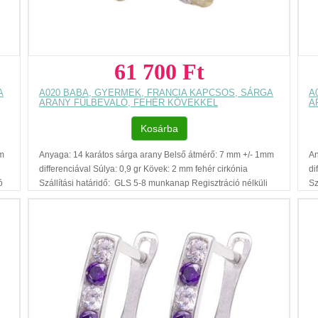
61 700 Ft
A
A020 BABA, GYERMEK, FRANCIA KAPCSOS, SÁRGA
A
ARANY FÜLBEVALÓ, FEHÉR KÖVEKKEL
A
Kosárba
mm
Anyaga: 14 karátos sárga arany Belső átmérő: 7 mm +/- 1mm
An
differenciával Súlya: 0,9 gr Kövek: 2 mm fehér cirkónia
di
ó
Szállítási határidő: GLS 5-8 munkanap Regisztráció nélküli
Sz
ra
vásárlás Ajándék díszdoboz Az ár, egy pár fülbevalóra
vá
vonatkozik. Füllyukasztással kapcsolatos egyéb
vo
tudnivalók: www.fulcimpalyukasztas.hu A vásárlást segítő,
tu
további hasznos tudnivalókról olvashat itt
...
to