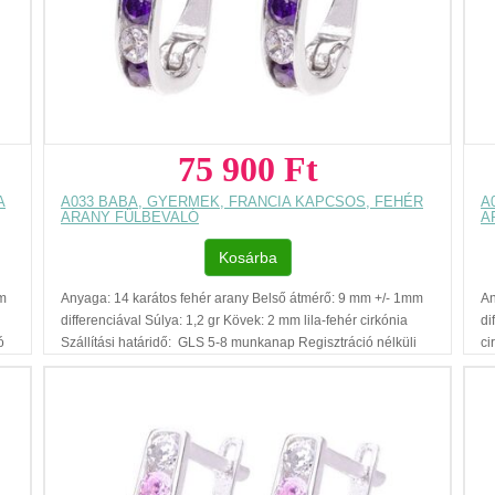
75 900 Ft
A
A033 BABA, GYERMEK, FRANCIA KAPCSOS, FEHÉR
A
ARANY FÜLBEVALÓ
A
Kosárba
mm
Anyaga: 14 karátos fehér arany Belső átmérő: 9 mm +/- 1mm
An
differenciával Súlya: 1,2 gr Kövek: 2 mm lila-fehér cirkónia
di
ó
Szállítási határidő: GLS 5-8 munkanap Regisztráció nélküli
ci
ra
vásárlás Ajándék díszdoboz Az ár, egy pár fülbevalóra
né
vonatkozik. Füllyukasztással kapcsolatos egyéb
vo
tudnivalók: www.fulcimpalyukasztas.hu A vásárlást segítő,
tu
további hasznos tudnivalókról olvashat itt
...
to
sz
me