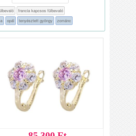
ülbevaló
francia kapcsos fülbevaló
ia
opál
tenyésztett gyöngy
zománc
85 300 Ft