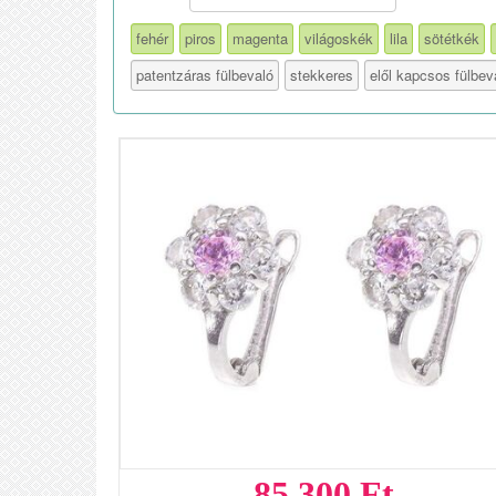
fehér
piros
magenta
világoskék
lila
sötétkék
patentzáras fülbevaló
stekkeres
elől kapcsos fülbev
85 300 Ft