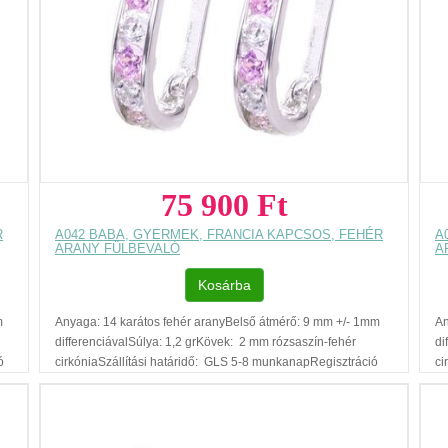
te
75 900 Ft
R
A042 BABA, GYERMEK, FRANCIA KAPCSOS, FEHÉR
A
ARANY FÜLBEVALÓ
A
Kosárba
m
Anyaga: 14 karátos fehér aranyBelső átmérő: 9 mm +/- 1mm
An
differenciávalSúlya: 1,2 grKövek: 2 mm rózsaszín-fehér
di
ó
cirkóniaSzállítási határidő: GLS 5-8 munkanapRegisztráció
ci
ra
nélküli vásárlásAjándék díszdobozAz ár, egy pár fülbevalóra
né
vonatkozik.Füllyukasztással kapcsolatos egyéb
vo
tudnivalók: www.fulcimpalyukasztas.hu A vásárlást segítő,
tu
további hasznos tudnivalókról olvashat itt Az ékszer
to