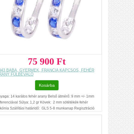
lefonon.
...
75 900 Ft
043 BABA, GYERMEK, FRANCIA KAPCSOS, FEHÉR
RANY FÜLBEVALÓ
Kosárba
yaga: 14 karátos fehér arany Belső átmérő: 9 mm +/- 1mm
fferenciával Súlya: 1,2 gr Kövek: 2 mm sötétékék-fehér
rkónia Szállítási határidő: GLS 5-8 munkanap Regisztráció
lküli vásárlás Ajándék díszdoboz Az ár, egy pár fülbevalóra
natkozik. Füllyukasztással kapcsolatos egyéb
dnivalók: www.fulcimpalyukasztas.hu A vásárlást segítő,
vábbi hasznos tudnivalókról olvashat itt
...