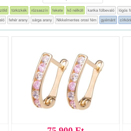
zöld
türkizkék
rózsaszín
fekete
kő nélküli
karika fülbevaló
lógós f
aló
fehér arany
sárga arany
Nikkelmentes orosi fém
gyémánt
církón
75 900 Ft