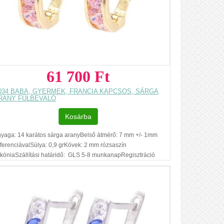
61 700 Ft
034 BABA, GYERMEK, FRANCIA KAPCSOS, SÁRGA
RANY FÜLBEVALÓ
Kosárba
yaga: 14 karátos sárga aranyBelső átmérő: 7 mm +/- 1mm
fferenciávalSúlya: 0,9 grKövek: 2 mm rózsaszín
rkóniaSzállítási határidő: GLS 5-8 munkanapRegisztráció
lküli vásárlásAjándék díszdobozAz ár, egy pár fülbevalóra
natkozik.Füllyukasztással kapcsolatos egyéb
dnivalók: www.fulcimpalyukasztas.hu A vásárlást segítő,
vábbi hasznos tudnivalókról olvashat itt Az ékszer
ékesfehérvári és budai szalonunkból készletről
gvásárolható.A készlettel kapcsolatban kérjük érdeklődjön