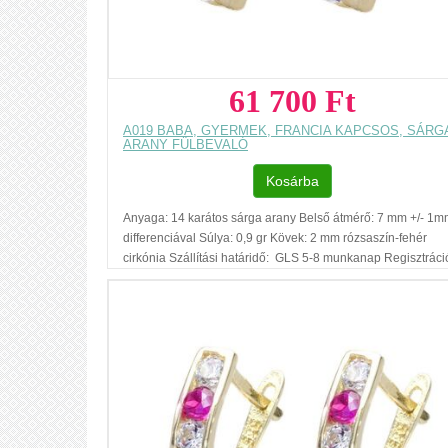
61 700 Ft
A019 BABA, GYERMEK, FRANCIA KAPCSOS, SÁRG
ARANY FÜLBEVALÓ
Kosárba
Anyaga: 14 karátos sárga arany Belső átmérő: 7 mm +/- 1
differenciával Súlya: 0,9 gr Kövek: 2 mm rózsaszín-fehér
cirkónia Szállítási határidő: GLS 5-8 munkanap Regisztráci
nélküli vásárlás Ajándék díszdoboz Az ár, egy pár fülbevaló
vonatkozik. Füllyukasztással kapcsolatos egyéb
tudnivalók: www.fulcimpalyukasztas.hu A vásárlást segítő,
további hasznos tudnivalókról olvashat itt
...