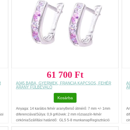
székesfehérvári és budai szalonunkból készletről
megvásárolható.A készlettel kapcsolatban kérjük érdeklődjön
telefonon.
...
61 700 Ft
R
A045 BABA, GYERMEK, FRANCIA KAPCSOS, FEHÉR
A
ARANY FÜLBEVALÓ
A
Kosárba
Anyaga: 14 karátos fehér aranyBelső átmérő: 7 mm +/- 1mm
An
ási
diferenciávalSúlya: 0,9 grKövek: 2 mm rózsaszín-fehér
di
cirkóniaSzállítási határidő: GLS 5-8 munkanapRegisztráció
ci
nélküli vásárlásAjándék díszdobozAz ár, egy pár fülbevalóra
né