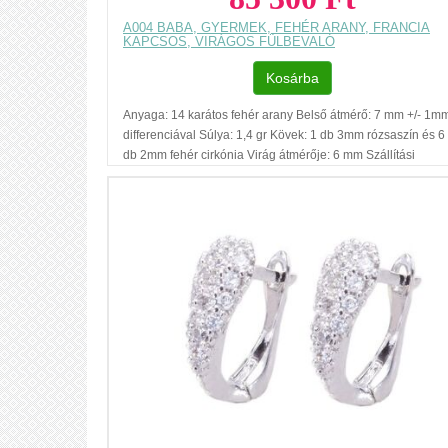
A004 BABA, GYERMEK, FEHÉR ARANY, FRANCIA
KAPCSOS, VIRÁGOS FÜLBEVALÓ
Kosárba
Anyaga: 14 karátos fehér arany Belső átmérő: 7 mm +/- 1m
differenciával Súlya: 1,4 gr Kövek: 1 db 3mm rózsaszín és 6
db 2mm fehér cirkónia Virág átmérője: 6 mm Szállítási
határidő: GLS 5-8 munkanap Regisztráció nélküli vásárlás
Ajándék díszdoboz Az ár, egy pár fülbevalóra vonatkozik.
Füllyukasztással kapcsolatos egyéb
tudnivalók: www.fulcimpalyukasztas.hu A vásárlást segítő,
további hasznos tudnivalókról olvashat itt
...