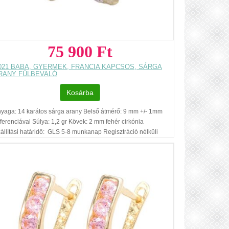
75 900 Ft
021 BABA, GYERMEK, FRANCIA KAPCSOS, SÁRGA
RANY FÜLBEVALÓ
Kosárba
yaga: 14 karátos sárga arany Belső átmérő: 9 mm +/- 1mm
fferenciával Súlya: 1,2 gr Kövek: 2 mm fehér cirkónia
állítási határidő: GLS 5-8 munkanap Regisztráció nélküli
sárlás Ajándék díszdoboz Az ár, egy pár fülbevalóra
natkozik. Füllyukasztással kapcsolatos egyéb
dnivalók: www.fulcimpalyukasztas.hu A vásárlást segítő,
vábbi hasznos tudnivalókról olvashat itt
...