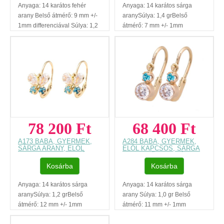
Anyaga: 14 karátos fehér
Anyaga: 14 karátos sárga
arany Belső átmérő: 9 mm +/-
aranySúlya: 1,4 grBelső
1mm differenciával Súlya: 1,2
átmérő: 7 mm +/- 1mm
gr Kövek: 2 mm sötétékék-
differenciávalKövek: fehér -
fehér cirkónia Szállítási
türkízkék cirkóniaVirág
határidő: GLS 5-8 munkanap
átmérője: 8 mm Szállítási
Regisztráció nélküli vásárlás
határidő: GLS 5-8
Ajándék díszdoboz Az ár, egy
munkanapRegisztráció nélküli
pár fülbevalóra vonatkozik.
vásárlásAjándék díszdobozAz
Füllyukasztással kapcsolatos
ár, egy pár fülbevalóra
egyéb
vonatkozik.Füllyukasztással
tudnivalók: www.fulcimpalyukasztas.hu
kapcsolatos egyéb
78 200 Ft
68 400 Ft
A vásárlást segítő, további
tudnivalók: www.fulcimpalyukasztas.
hasznos tudnivalókról
vásárlást segítő, további
A173 BABA, GYERMEK,
A284 BABA, GYERMEK,
olvashat itt
...
hasznos tudnivalókról
SÁRGA ARANY, ELŐL
ELŐL KAPCSOS, SÁRGA
KAPCSOS, PILLANGÓS
ARANY FÜLBEVALÓ
olvashat itt
...
FÜLBEVALÓ
Kosárba
Kosárba
Anyaga: 14 karátos sárga
Anyaga: 14 karátos sárga
aranySúlya: 1,2 grBelső
arany Súlya: 1,0 gr Belső
átmérő: 12 mm +/- 1mm
átmérő: 11 mm +/- 1mm
differenciávalKövek: fehér -
differenciával Kövek: 3 mm