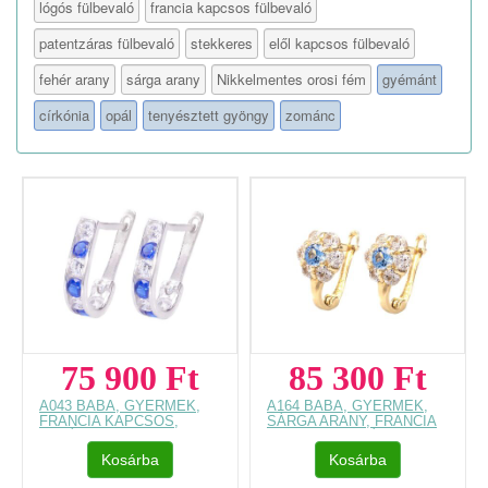
lógós fülbevaló
francia kapcsos fülbevaló
patentzáras fülbevaló
stekkeres
elől kapcsos fülbevaló
fehér arany
sárga arany
Nikkelmentes orosi fém
gyémánt
církónia
opál
tenyésztett gyöngy
zománc
75 900 Ft
85 300 Ft
A043 BABA, GYERMEK,
A164 BABA, GYERMEK,
FRANCIA KAPCSOS,
SÁRGA ARANY, FRANCIA
FEHÉR ARANY
KAPCSOS, VIRÁGOS
FÜLBEVALÓ
FÜLBEVALÓ
Kosárba
Kosárba