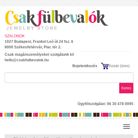
SZALONOK
1027 Budapest, Frankel Leó út 24 fsz. 6
8000 Székesfehérvár, Piac tér 2.
Csak magánszemélyeket szolgálunk ki!
hello@csakfulbevalok.hu
Bejelentkezés
Kosár
(üres)
Keres
Ügyfélszolgálat: 06 30 478 0095