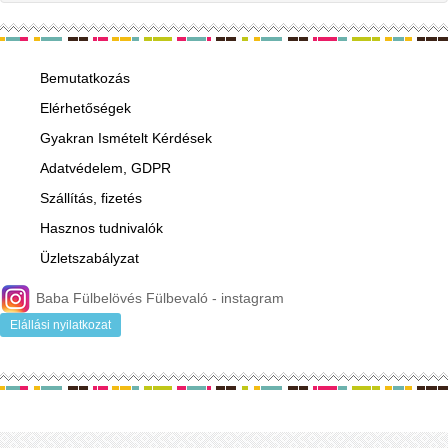
fülbevalóra
vonatkozik.Füllyukasztással
kapcsolatos egyéb
tudnivalók: www.fulcimpalyukasztas.hu A
Bemutatkozás
vásárlást segítő, további
Elérhetőségek
hasznos tudnivalókról
olvashat itt
...
Gyakran Ismételt Kérdések
Adatvédelem, GDPR
Szállítás, fizetés
Hasznos tudnivalók
Üzletszabályzat
Baba Fülbelövés Fülbevaló - instagram
Elállási nyilatkozat