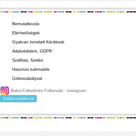
ár, egy pár fülbevalóra
vonatkozik.Füllyukasztással
kapcsolatos egyéb
tudnivalók: www.fulcimpalyukasztas.hu A
Bemutatkozás
vásárlást segítő, további
Elérhetőségek
hasznos tudnivalókról
olvashat itt
...
Gyakran Ismételt Kérdések
Adatvédelem, GDPR
Szállítás, fizetés
Hasznos tudnivalók
Üzletszabályzat
Baba Fülbelövés Fülbevaló - instagram
Elállási nyilatkozat