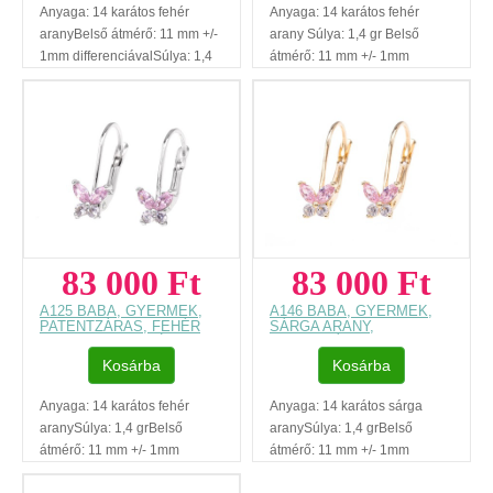
Anyaga: 14 karátos fehér
Anyaga: 14 karátos fehér
aranyBelső átmérő: 11 mm +/-
arany Súlya: 1,4 gr Belső
1mm differenciávalSúlya: 1,4
átmérő: 11 mm +/- 1mm
grKövek: fehér és kék
differenciával Kövek: fehér
cirkóniaPillangó átmérője: 6x6
cirkónia Pillangó átmérője:
mmSzállítási határidő: GLS 5-
6x6 mmSzállítási határidő:
8 munkanapRegisztráció
GLS 5-
nélküli vásárlásAjándék
8 munkanapRegisztráció
díszdobozAz ár, egy pár
nélküli vásárlásAjándék
fülbevalóra
díszdobozAz ár, egy pár
vonatkozik.Füllyukasztással
fülbevalóra
kapcsolatos egyéb
vonatkozik.Füllyukasztással
83 000 Ft
83 000 Ft
tudnivalók: www.fulcimpalyukasztas.hu A
kapcsolatos egyéb
vásárlást segítő, további
tudnivalók: www.fulcimpalyukasztas.
A125 BABA, GYERMEK,
A146 BABA, GYERMEK,
hasznos tudnivalókról
vásárlást segítő, további
PATENTZÁRAS, FEHÉR
SÁRGA ARANY,
ARANY, PILLANGÓS
PATENTZÁRAS,
olvashat itt
...
hasznos tudnivalókról
FÜLBEVALÓ
PILLANGÓS FÜLBEVALÓ
Kosárba
olvashat itt
Kosárba
...
Anyaga: 14 karátos fehér
Anyaga: 14 karátos sárga
aranySúlya: 1,4 grBelső
aranySúlya: 1,4 grBelső
átmérő: 11 mm +/- 1mm
átmérő: 11 mm +/- 1mm
differenciávalKövek: fehér-
differenciávalKövek: rózsaszín-