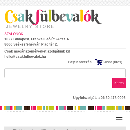
SZALONOK
1027 Budapest, Frankel Leó út 24 fsz. 6
8000 Székesfehérvár, Piac tér 2.
Csak magánszemélyeket szolgálunk ki!
hello@csakfulbevalok.hu
Bejelentkezés
Kosár
(üres)
Keres
Ügyfélszolgálat: 06 30 478 0095