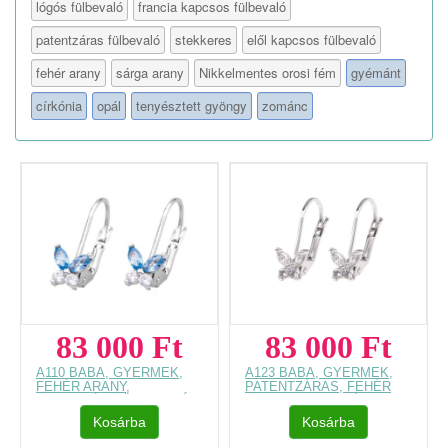
lógós fülbevaló
francia kapcsos fülbevaló
patentzáras fülbevaló
stekkeres
elől kapcsos fülbevaló
fehér arany
sárga arany
Nikkelmentes orosi fém
gyémánt
církónia
opál
tenyésztett gyöngy
zománc
83 000 Ft
83 000 Ft
A110 BABA, GYERMEK,
A123 BABA, GYERMEK,
FEHÉR ARANY,
PATENTZÁRAS, FEHÉR
PILLANGÓS FÜLBEVALÓ
ARANY, PILLANGÓS
FÜLBEVALÓ
Kosárba
Kosárba